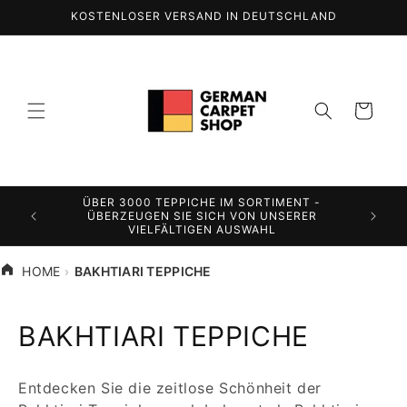
Direkt
KOSTENLOSER VERSAND IN DEUTSCHLAND
zum
Inhalt
Warenkorb
ÜBER 3000 TEPPICHE IM SORTIMENT -
N SIE
ÜBERZEUGEN SIE SICH VON UNSERER
AUSE
VIELFÄLTIGEN AUSWAHL
HOME
BAKHTIARI TEPPICHE
K
BAKHTIARI TEPPICHE
a
Entdecken Sie die zeitlose Schönheit der
t