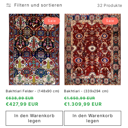
Filtern und sortieren
32 Produkte
Sale
Sale
Bakhtiari Felder - (148x90 cm)
Bakhtiari - (339x294 cm)
Normaler
Verkaufspreis
Normaler
Verkaufspre
€638,99 EUR
€1.650,99 EUR
Preis
€427,99 EUR
Preis
€1.309,99 EUR
In den Warenkorb
In den Warenkorb
legen
legen