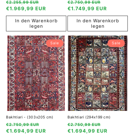
Normaler
Verkaufspreis
Normaler
Verkaufspre
€2.255,99 EUR
€2.750,99 EUR
Preis
€1.969,99 EUR
Preis
€1.749,99 EUR
In den Warenkorb
In den Warenkorb
legen
legen
Sale
Sale
Bakhtiari - (303x205 cm)
Bakhtiari (294x199 cm)
Normaler
Verkaufspreis
Normaler
Verkaufspre
€2.750,99 EUR
€2.750,99 EUR
Preis
€1.694,99 EUR
Preis
€1.694,99 EUR