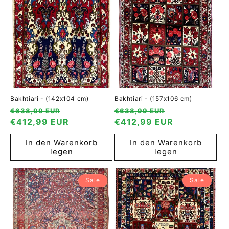
Bakhtiari - (142x104 cm)
Bakhtiari - (157x106 cm)
Normaler
Verkaufspreis
Normaler
Verkaufspreis
€638,99 EUR
€638,99 EUR
Preis
€412,99 EUR
Preis
€412,99 EUR
In den Warenkorb
In den Warenkorb
legen
legen
Sale
Sale