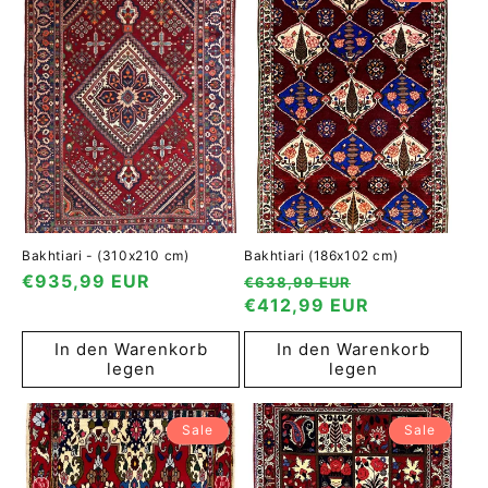
Bakhtiari - (310x210 cm)
Bakhtiari (186x102 cm)
Normaler
€935,99 EUR
Normaler
Verkaufspreis
€638,99 EUR
Preis
Preis
€412,99 EUR
In den Warenkorb
In den Warenkorb
legen
legen
Sale
Sale