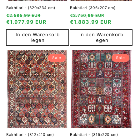
Bakhtiari - (320x234 cm)
Bakhtiari (306x207 cm)
Normaler
Verkaufspreis
Normaler
Verkaufspre
€2.585,99 EUR
€2.750,99 EUR
Preis
€1.977,99 EUR
Preis
€1.883,99 EUR
In den Warenkorb
In den Warenkorb
legen
legen
Sale
Sale
Bakhtiari - (312x210 cm)
Bakhtiari - (315x220 cm)