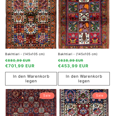
Bakhtiari - (145x105 cm)
Bakhtiari - (145x105 cm)
Normaler
Verkaufspreis
Normaler
Verkaufspreis
€880,99 EUR
€638,99 EUR
Preis
€701,99 EUR
Preis
€453,99 EUR
In den Warenkorb
In den Warenkorb
legen
legen
Sale
Sale