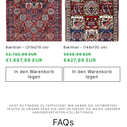
Bakhtiari - (319x219 cm)
Bakhtiari - (148x100 cm)
Normaler
Verkaufspreis
Normaler
Verkaufspreis
€2.750,99 EUR
€638,99 EUR
Preis
€1.897,99 EUR
Preis
€427,99 EUR
In den Warenkorb
In den Warenkorb
legen
legen
HAST DU FRAGEN ZU TEPPICHEN? WIR HABEN DIE ANTWORTEN!
TAUCHE IN UNSERE FAQS EIN UND ENTDECKE DIE MAGIE UNSERER
HANDGEFERTIGTEN KOLLEKTIONEN.
FAQs