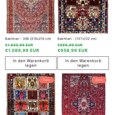
Bakhtiari - 366 (316x216 cm)
Bakhtiari - (137x102 cm)
Normaler
Verkaufspreis
Normaler
Verkaufspreis
€1.650,99 EUR
€869,99 EUR
Preis
€1.089,99 EUR
Preis
€658,99 EUR
In den Warenkorb
In den Warenkorb
legen
legen
Sale
Sale