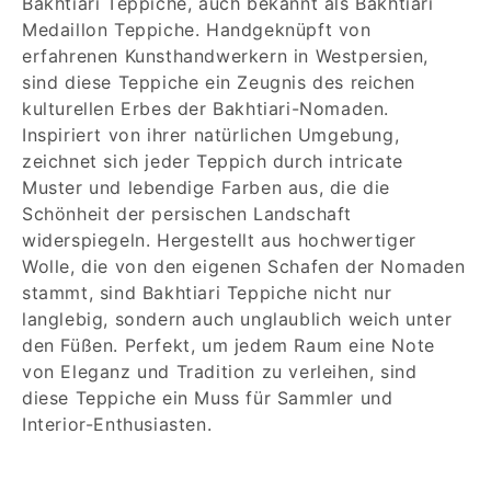
Bakhtiari Teppiche, auch bekannt als Bakhtiari
Medaillon Teppiche. Handgeknüpft von
e
erfahrenen Kunsthandwerkern in Westpersien,
g
sind diese Teppiche ein Zeugnis des reichen
kulturellen Erbes der Bakhtiari-Nomaden.
o
Inspiriert von ihrer natürlichen Umgebung,
r
zeichnet sich jeder Teppich durch intricate
Muster und lebendige Farben aus, die die
i
Schönheit der persischen Landschaft
widerspiegeln. Hergestellt aus hochwertiger
e
Wolle, die von den eigenen Schafen der Nomaden
:
stammt, sind Bakhtiari Teppiche nicht nur
langlebig, sondern auch unglaublich weich unter
den Füßen. Perfekt, um jedem Raum eine Note
von Eleganz und Tradition zu verleihen, sind
diese Teppiche ein Muss für Sammler und
Interior-Enthusiasten.