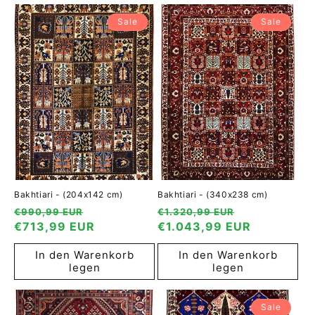
Sale
Sale
Bakhtiari - (204x142 cm)
Bakhtiari - (340x238 cm)
Normaler
Verkaufspreis
Normaler
Verkaufspre
€990,99 EUR
€1.320,99 EUR
Preis
€713,99 EUR
Preis
€1.043,99 EUR
In den Warenkorb
In den Warenkorb
legen
legen
Sale