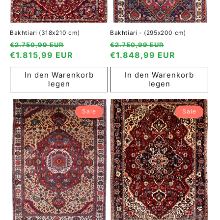
Bakhtiari (318x210 cm)
Bakhtiari - (295x200 cm)
Normaler
Verkaufspreis
Normaler
Verkaufspre
€2.750,99 EUR
€2.750,99 EUR
Preis
€1.815,99 EUR
Preis
€1.848,99 EUR
In den Warenkorb
In den Warenkorb
legen
legen
Sale
Sale