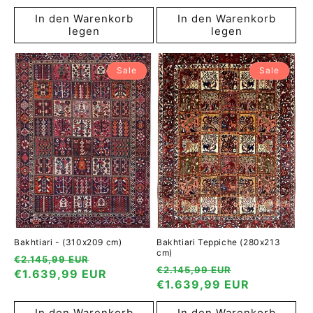
In den Warenkorb
In den Warenkorb
legen
legen
Sale
Sale
Bakhtiari - (310x209 cm)
Bakhtiari Teppiche (280x213
cm)
Normaler
Verkaufspreis
€2.145,99 EUR
Normaler
Verkaufspre
€2.145,99 EUR
Preis
€1.639,99 EUR
Preis
€1.639,99 EUR
In den Warenkorb
In den Warenkorb