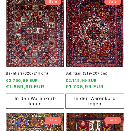
Sale
Sale
Bakhtiari (320x214 cm)
Bakhtiari (319x207 cm)
Normaler
Verkaufspreis
Normaler
Verkaufspre
€2.750,99 EUR
€2.145,99 EUR
Preis
€1.859,99 EUR
Preis
€1.705,99 EUR
In den Warenkorb
In den Warenkorb
legen
legen
Sale
Sale