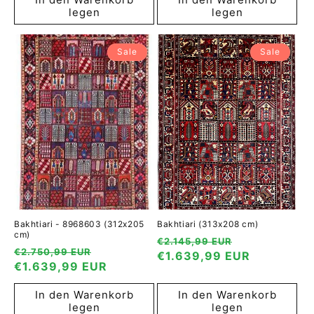
legen
legen
Sale
Sale
Bakhtiari - 8968603 (312x205
Bakhtiari (313x208 cm)
cm)
Normaler
Verkaufspre
€2.145,99 EUR
Normaler
Verkaufspreis
€2.750,99 EUR
Preis
€1.639,99 EUR
Preis
€1.639,99 EUR
In den Warenkorb
In den Warenkorb
legen
legen