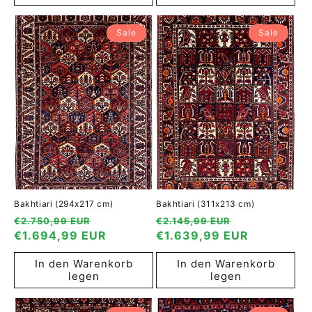
Sale
Sale
Bakhtiari (294x217 cm)
Bakhtiari (311x213 cm)
Normaler
Verkaufspreis
Normaler
Verkaufspre
€2.750,99 EUR
€2.145,99 EUR
Preis
€1.694,99 EUR
Preis
€1.639,99 EUR
In den Warenkorb
In den Warenkorb
legen
legen