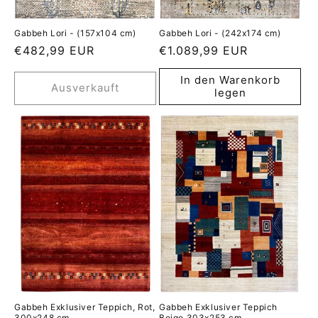
Gabbeh Lori - (157x104 cm)
Gabbeh Lori - (242x174 cm)
Normaler
€482,99 EUR
Normaler
€1.089,99 EUR
Preis
Preis
In den Warenkorb
Ausverkauft
legen
Gabbeh Exklusiver Teppich, Rot,
Gabbeh Exklusiver Teppich
300x248 cm
Beige 303x253 cm