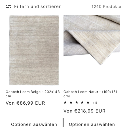
Filtern und sortieren
1240 Produkte
Gabbeh Loom Beige - 202x143
Gabbeh Loom Natur - (199x151
cm
cm)
Normaler
Von €86,99 EUR
1
(1)
Bewertungen
Preis
Normaler
Von €218,99 EUR
insgesamt
Preis
Optionen auswählen
Optionen auswählen