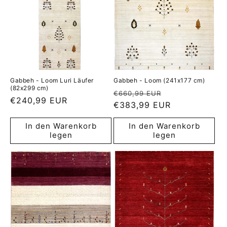
Gabbeh - Loom Luri Läufer
Gabbeh - Loom (241x177 cm)
(82x299 cm)
Normaler
Verkaufspreis
€660,99 EUR
Normaler
€240,99 EUR
Preis
€383,99 EUR
Preis
In den Warenkorb
In den Warenkorb
legen
legen