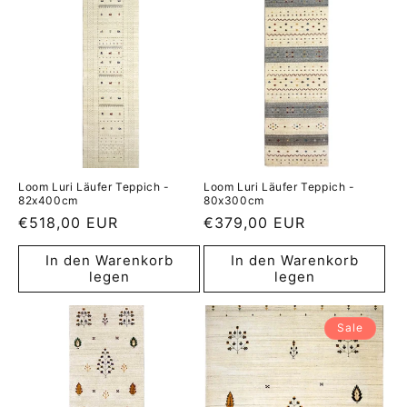
Loom Luri Läufer Teppich -
Loom Luri Läufer Teppich -
82x400cm
80x300cm
Normaler
€518,00 EUR
Normaler
€379,00 EUR
Preis
Preis
In den Warenkorb
In den Warenkorb
legen
legen
Sale