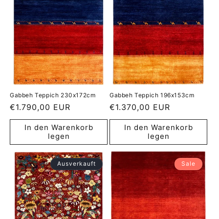
Gabbeh Teppich 230x172cm
Gabbeh Teppich 196x153cm
Normaler
€1.790,00 EUR
Normaler
€1.370,00 EUR
Preis
Preis
In den Warenkorb
In den Warenkorb
legen
legen
Ausverkauft
Sale