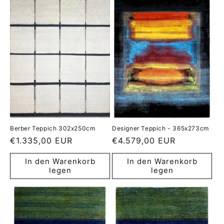
Berber Teppich 302x250cm
Designer Teppich - 365x273cm
Normaler
€1.335,00 EUR
Normaler
€4.579,00 EUR
Preis
Preis
In den Warenkorb
In den Warenkorb
legen
legen