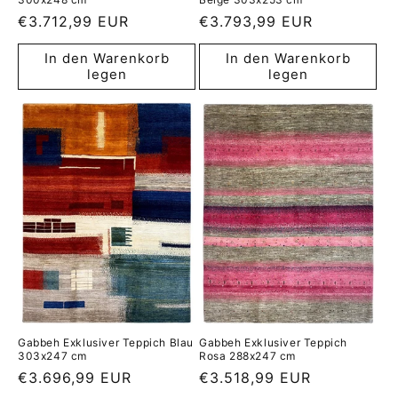
Normaler
€3.712,99 EUR
Normaler
€3.793,99 EUR
Preis
Preis
In den Warenkorb
In den Warenkorb
legen
legen
Gabbeh Exklusiver Teppich Blau
Gabbeh Exklusiver Teppich
303x247 cm
Rosa 288x247 cm
Normaler
€3.696,99 EUR
Normaler
€3.518,99 EUR