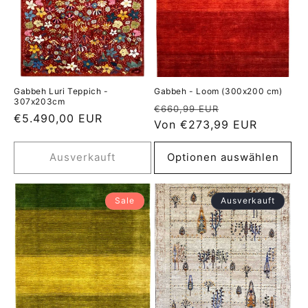
Gabbeh Luri Teppich -
Gabbeh - Loom (300x200 cm)
307x203cm
Normaler
Verkaufspreis
€660,99 EUR
Normaler
€5.490,00 EUR
Preis
Von €273,99 EUR
Preis
Ausverkauft
Optionen auswählen
Sale
Ausverkauft