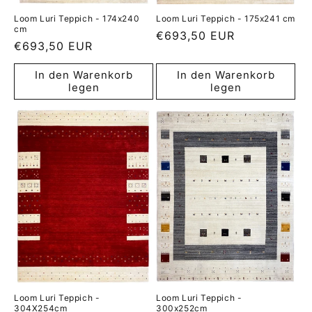
Loom Luri Teppich - 174x240
Loom Luri Teppich - 175x241 cm
cm
Normaler
€693,50 EUR
Normaler
€693,50 EUR
Preis
Preis
In den Warenkorb
In den Warenkorb
legen
legen
Loom Luri Teppich -
Loom Luri Teppich -
304X254cm
300x252cm