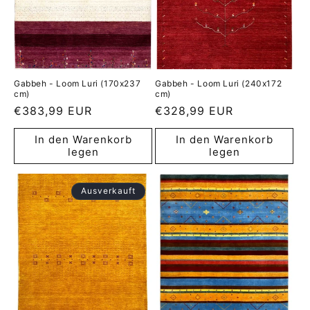
Gabbeh - Loom Luri (170x237
Gabbeh - Loom Luri (240x172
cm)
cm)
Normaler
€383,99 EUR
Normaler
€328,99 EUR
Preis
Preis
In den Warenkorb
In den Warenkorb
legen
legen
Ausverkauft