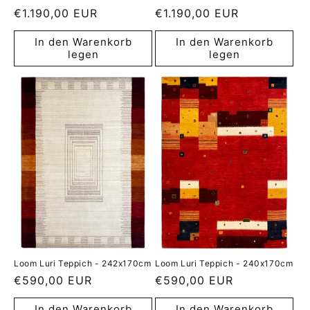
Normaler
€1.190,00 EUR
Normaler
€1.190,00 EUR
Preis
Preis
In den Warenkorb
In den Warenkorb
legen
legen
Loom Luri Teppich - 242x170cm
Loom Luri Teppich - 240x170cm
Normaler
€590,00 EUR
Normaler
€590,00 EUR
Preis
Preis
In den Warenkorb
In den Warenkorb