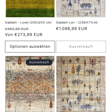
Gabbeh - Loom (300x200 cm)
Gabbeh Lori - (239x171cm)
Normaler
Verkaufspreis
Normaler
€1.098,99 EUR
€660,99 EUR
Preis
Von €273,99 EUR
Preis
Optionen auswählen
Ausverkauft
Ausverkauft