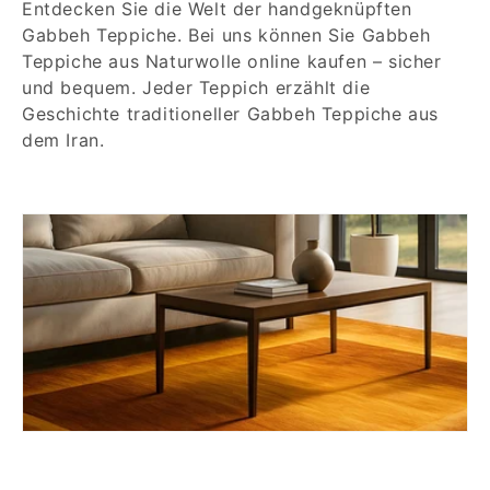
e
Entdecken Sie die Welt der handgeknüpften
Gabbeh Teppiche. Bei uns können Sie Gabbeh
g
Teppiche aus Naturwolle online kaufen – sicher
o
und bequem. Jeder Teppich erzählt die
Geschichte traditioneller Gabbeh Teppiche aus
r
dem Iran.
i
e
: