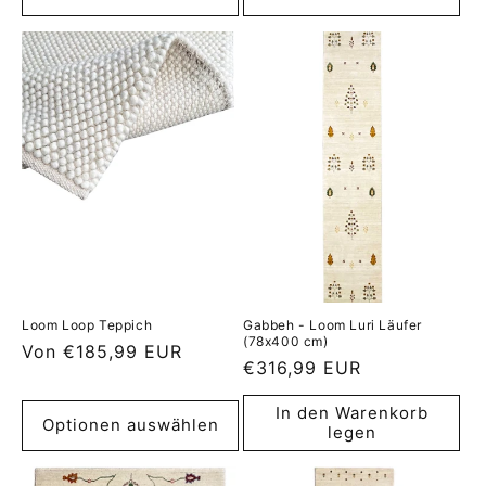
Loom Loop Teppich
Gabbeh - Loom Luri Läufer
(78x400 cm)
Normaler
Von €185,99 EUR
Normaler
€316,99 EUR
Preis
Preis
In den Warenkorb
Optionen auswählen
legen