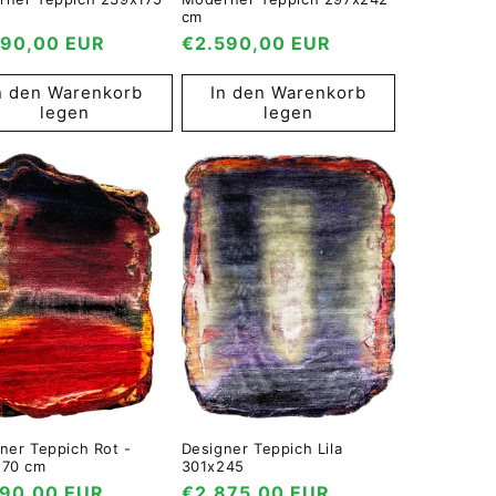
cm
maler
490,00 EUR
Normaler
€2.590,00 EUR
s
Preis
n den Warenkorb
In den Warenkorb
legen
legen
ner Teppich Rot -
Designer Teppich Lila
170 cm
301x245
maler
790,00 EUR
Normaler
€2.875,00 EUR