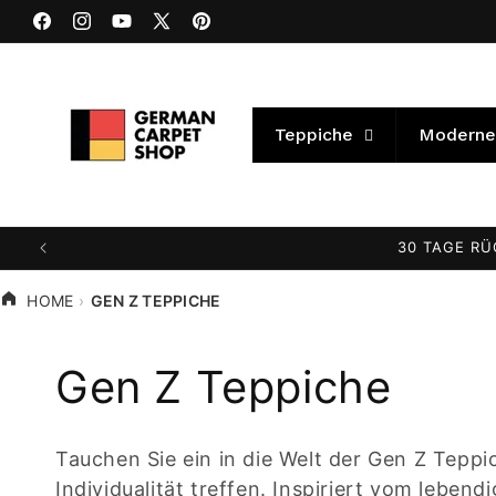
Direkt
zum
Facebook
Instagram
YouTube
X
Pinterest
Inhalt
(Twitter)
Teppiche
Moderne
ÜBER 3000 TEPPICH
HOME
GEN Z TEPPICHE
K
Gen Z Teppiche
a
Tauchen Sie ein in die Welt der Gen Z Teppi
Individualität treffen. Inspiriert vom lebe