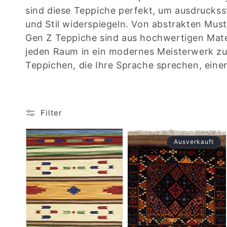
t
sind diese Teppiche perfekt, um ausdruckss
e
und Stil widerspiegeln. Von abstrakten Must
Gen Z Teppiche sind aus hochwertigen Mate
g
jeden Raum in ein modernes Meisterwerk zu
Teppichen, die Ihre Sprache sprechen, eine
o
r
Filter
i
Ausverkauft
e
: