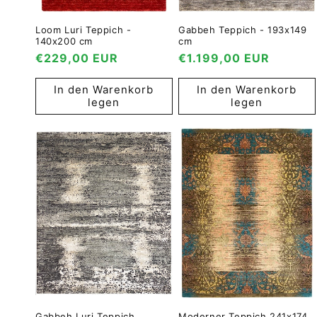
Loom Luri Teppich -
Gabbeh Teppich - 193x149
140x200 cm
cm
Normaler
€229,00 EUR
Normaler
€1.199,00 EUR
Preis
Preis
In den Warenkorb
In den Warenkorb
legen
legen
Gabbeh Luri Teppich
Moderner Teppich 241x174