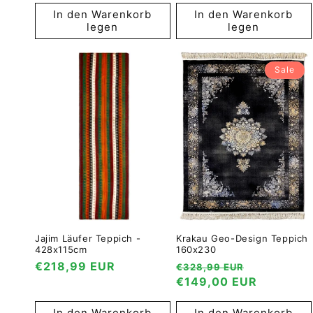
In den Warenkorb
In den Warenkorb
legen
legen
Sale
Jajim Läufer Teppich -
Krakau Geo-Design Teppich
428x115cm
160x230
Normaler
€218,99 EUR
Normaler
Verkaufsp
€328,99 EUR
Preis
Preis
€149,00 EUR
In den Warenkorb
In den Warenkorb