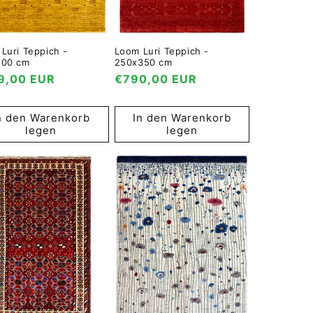
Luri Teppich -
Loom Luri Teppich -
200 cm
250x350 cm
maler
9,00 EUR
Normaler
€790,00 EUR
s
Preis
n den Warenkorb
In den Warenkorb
legen
legen