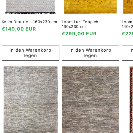
Kelim Dhurrie - 160x230 cm
Loom Luri Teppich -
Loom 
160x230 cm
140x
Normaler
€149,00 EUR
Normaler
€299,00 EUR
Nor
€22
Preis
Preis
Prei
In den Warenkorb
In den Warenkorb
I
legen
legen