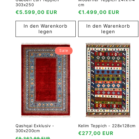
303x250
cm
Normaler
€5.599,00 EUR
Normaler
€1.499,00 EUR
Preis
Preis
In den Warenkorb
In den Warenkorb
legen
legen
Sale
Qashqai Exklusiv -
Kelim Teppich - 228x128cm
300x200cm
Normaler
€277,00 EUR
Normaler
Verkaufspreis
€9.362,99 EUR