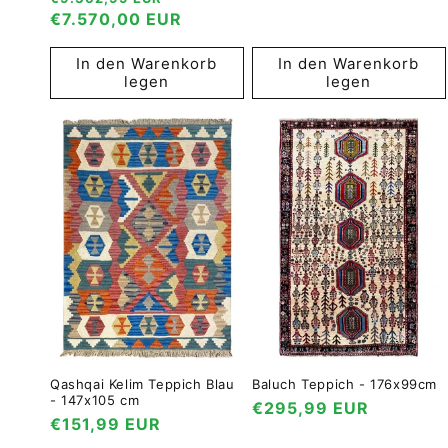
Preis
Preis
€7.570,00 EUR
In den Warenkorb
In den Warenkorb
legen
legen
Qashqai Kelim Teppich Blau
Baluch Teppich - 176x99cm
- 147x105 cm
Normaler
€295,99 EUR
Normaler
€151,99 EUR
Preis
Preis