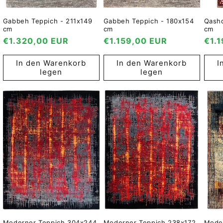
Gabbeh Teppich - 211x149
Gabbeh Teppich - 180x154
Qashq
cm
cm
cm
Normaler
€1.320,00 EUR
Normaler
€1.159,00 EUR
Nor
€1.
Preis
Preis
Prei
In den Warenkorb
In den Warenkorb
I
legen
legen
Moderner Teppich 304x244
Moderner Teppich 238x172
Mode