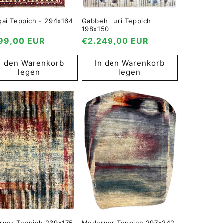
ai Teppich - 294x164
Gabbeh Luri Teppich
198x150
maler
199,00 EUR
Normaler
€2.249,00 EUR
s
Preis
n den Warenkorb
In den Warenkorb
legen
legen
rner Teppich 239x175
Moderner Teppich 297x242