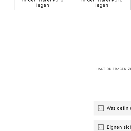
legen
legen
HAST DU FRAGEN Z
Was defini
Eignen sic