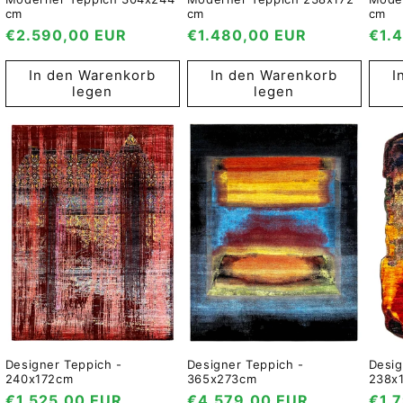
cm
cm
cm
Normaler
€2.590,00 EUR
Normaler
€1.480,00 EUR
Nor
€1.
Preis
Preis
Prei
In den Warenkorb
In den Warenkorb
I
legen
legen
Designer Teppich -
Designer Teppich -
Desig
240x172cm
365x273cm
238x
Normaler
€1.525,00 EUR
Normaler
€4.579,00 EUR
Nor
€1.