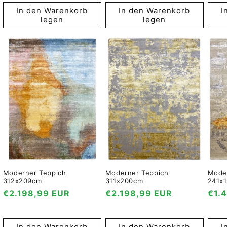
In den Warenkorb
In den Warenkorb
I
legen
legen
Moderner Teppich
Moderner Teppich
Mode
312x209cm
311x200cm
241x
reis
Normaler
€2.198,99 EUR
Normaler
€2.198,99 EUR
Nor
€1.
Preis
Preis
Prei
In den Warenkorb
In den Warenkorb
I