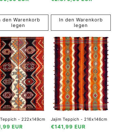
s
Preis
n den Warenkorb
In den Warenkorb
legen
legen
 Teppich - 222x149cm
Jajim Teppich - 216x146cm
maler
1,99 EUR
Normaler
€141,99 EUR
s
Preis