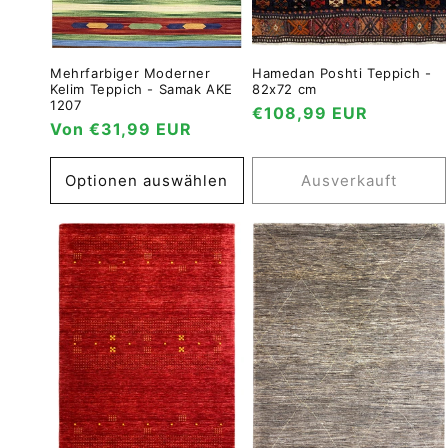
Mehrfarbiger Moderner
Hamedan Poshti Teppich -
Kelim Teppich - Samak AKE
82x72 cm
1207
Normaler
€108,99 EUR
Normaler
Von €31,99 EUR
Preis
Preis
Optionen auswählen
Ausverkauft