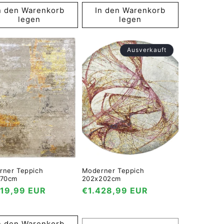
n den Warenkorb
In den Warenkorb
legen
legen
Ausverkauft
rner Teppich
Moderner Teppich
170cm
202x202cm
maler
419,99 EUR
Normaler
€1.428,99 EUR
s
Preis
n den Warenkorb