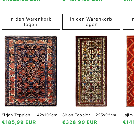
Preis
Preis
Prei
In den Warenkorb
In den Warenkorb
I
legen
legen
Sirjan Teppich - 142x102cm
Sirjan Teppich - 225x92cm
Jajim
Normaler
€185,99 EUR
Normaler
€328,99 EUR
Nor
€14
Preis
Preis
Prei