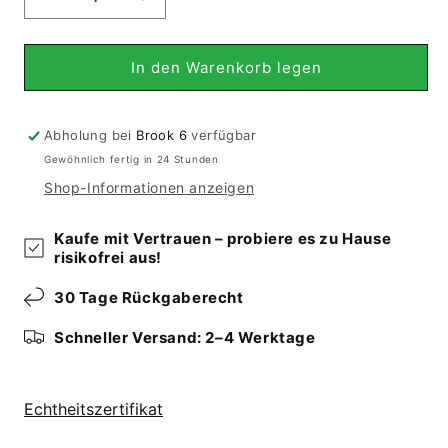
Verringere
Erhöhe
die
die
Menge
Menge
für
für
In den Warenkorb legen
Botte
Botte
-
-
Mir
Mir
Abholung bei
Brook 6
verfügbar
(236x174
(236x174
Gewöhnlich fertig in 24 Stunden
cm)
cm)
Shop-Informationen anzeigen
Kaufe mit Vertrauen – probiere es zu Hause
risikofrei aus!
30 Tage Rückgaberecht
Schneller Versand: 2–4 Werktage
Echtheitszertifikat