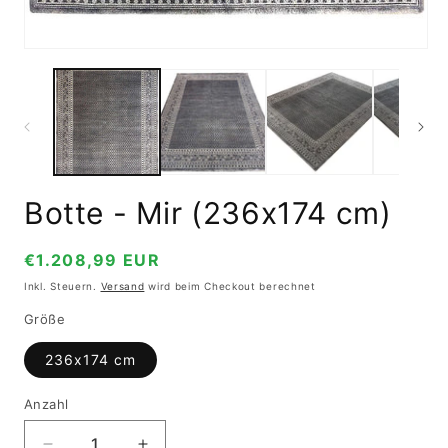
Medien
1
in
Modal
öffnen
Botte - Mir (236x174 cm)
Normaler
€1.208,99 EUR
Preis
Inkl. Steuern.
Versand
wird beim Checkout berechnet
Größe
236x174 cm
Anzahl