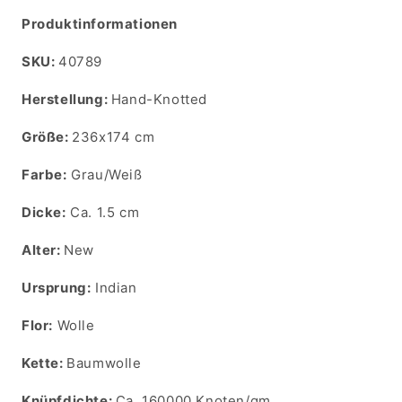
Produktinformationen
SKU:
SKU:
40789
Herstellung:
Hand-Knotted
Größe:
236x174 cm
Farbe:
Grau/Weiß
Dicke:
Ca. 1.5 cm
Alter:
New
Ursprung:
Indian
Flor:
Wolle
Kette:
Baumwolle
Knüpfdichte:
Ca. 160000 Knoten/qm