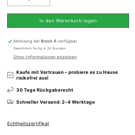
Verringere
Erhöhe
die
die
Menge
Menge
für
für
In den Warenkorb legen
Dome
Dome
313x252
313x252
cm
cm
Abholung bei
Brook 6
verfügbar
Gewöhnlich fertig in 24 Stunden
Shop-Informationen anzeigen
Kaufe mit Vertrauen – probiere es zu Hause
risikofrei aus!
30 Tage Rückgaberecht
Schneller Versand: 2–4 Werktage
Echtheitszertifikat