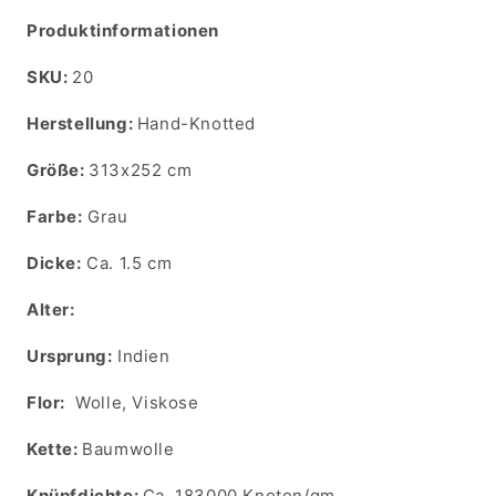
Produktinformationen
SKU:
SKU:
20
Herstellung:
Hand-Knotted
Größe:
313x252 cm
Farbe:
Grau
Dicke:
Ca. 1.5 cm
Alter:
Ursprung:
Indien
Flor:
Wolle, Viskose
Kette:
Baumwolle
Knüpfdichte:
Ca. 183000 Knoten/qm