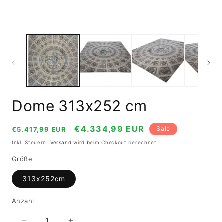
Medien
1
in
Modal
öffnen
Dome 313x252 cm
Normaler
Verkaufspreis
€4.334,99 EUR
Sale
€5.417,99 EUR
Preis
Inkl. Steuern.
Versand
wird beim Checkout berechnet
Größe
313x252cm
Anzahl