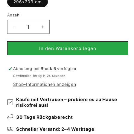
296x203 cm
Anzahl
Verringere
Erhöhe
die
die
Menge
Menge
für
für
In den Warenkorb legen
Gabbeh
Gabbeh
-
-
(296x203
(296x203
Abholung bei
Brook 6
verfügbar
cm)
cm)
Gewöhnlich fertig in 24 Stunden
Shop-Informationen anzeigen
Kaufe mit Vertrauen – probiere es zu Hause
risikofrei aus!
30 Tage Rückgaberecht
Schneller Versand: 2–4 Werktage