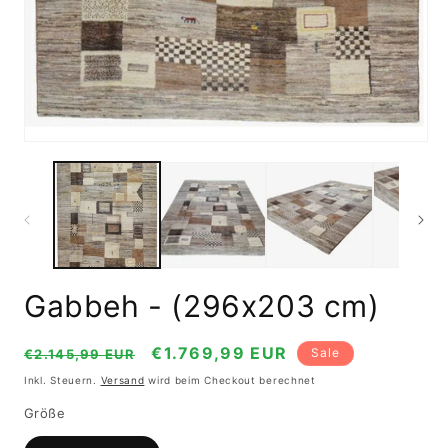
in
Mo
öf
Medien
1
in
Modal
öffnen
Gabbeh - (296x203 cm)
Normaler
Verkaufspreis
€1.769,99 EUR
Sale
€2.145,99 EUR
Preis
Inkl. Steuern.
Versand
wird beim Checkout berechnet
Größe