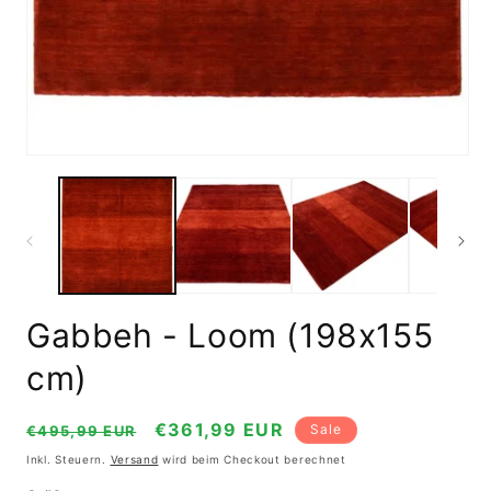
in
Mo
öf
Medien
1
in
Modal
öffnen
Gabbeh - Loom (198x155
cm)
Normaler
Verkaufspreis
€361,99 EUR
Sale
€495,99 EUR
Preis
Inkl. Steuern.
Versand
wird beim Checkout berechnet