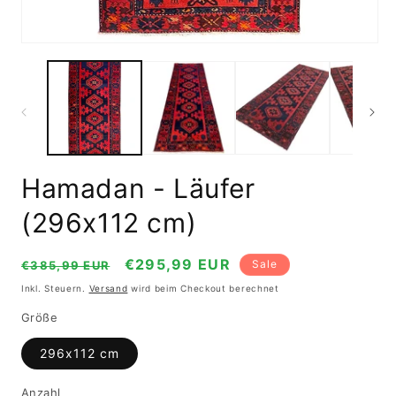
Medien
1
in
Modal
öffnen
Hamadan - Läufer
(296x112 cm)
Normaler
Verkaufspreis
€295,99 EUR
Sale
€385,99 EUR
Preis
Inkl. Steuern.
Versand
wird beim Checkout berechnet
Größe
296x112 cm
Anzahl