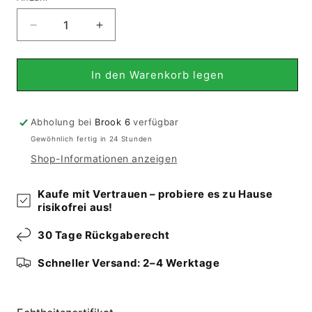
Verringere
Erhöhe
die
die
Menge
Menge
für
für
In den Warenkorb legen
Hamadan
Hamadan
-
-
Läufer
Läufer
Abholung bei
Brook 6
verfügbar
(296x112
(296x112
Gewöhnlich fertig in 24 Stunden
cm)
cm)
Shop-Informationen anzeigen
Kaufe mit Vertrauen – probiere es zu Hause
risikofrei aus!
30 Tage Rückgaberecht
Schneller Versand: 2–4 Werktage