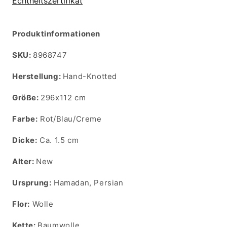
Echtheitszertifikat
Produktinformationen
SKU:
SKU:
8968747
Herstellung:
Hand-Knotted
Größe:
296x112 cm
Farbe:
Rot/Blau/Creme
Dicke:
Ca. 1.5 cm
Alter:
New
Ursprung:
Hamadan, Persian
Flor:
Wolle
Kette:
Baumwolle