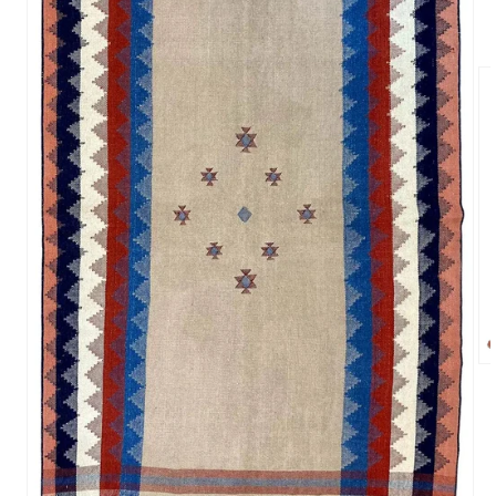
Me
2
in
Mo
öf