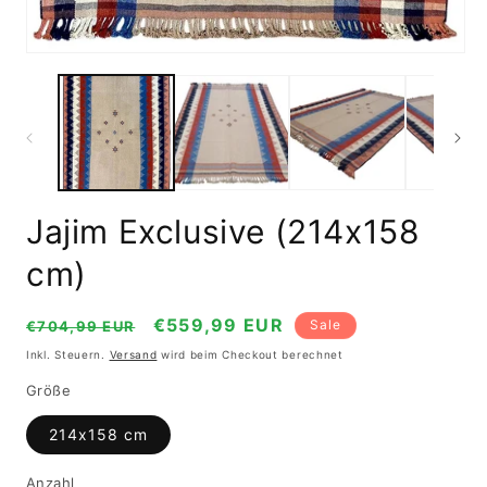
Medien
1
in
Modal
öffnen
Jajim Exclusive (214x158
cm)
Normaler
Verkaufspreis
€559,99 EUR
Sale
€704,99 EUR
Preis
Inkl. Steuern.
Versand
wird beim Checkout berechnet
Größe
214x158 cm
Anzahl