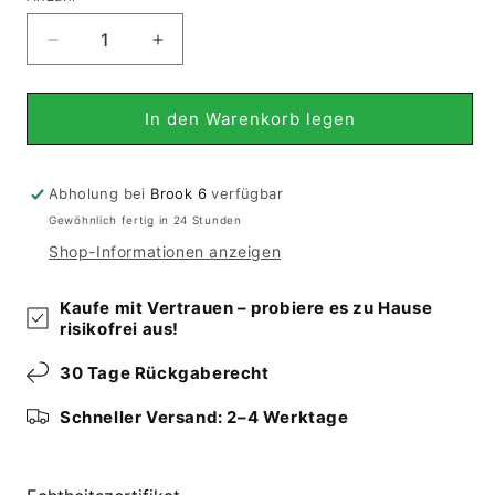
Verringere
Erhöhe
die
die
Menge
Menge
für
für
In den Warenkorb legen
Jajim
Jajim
Exclusive
Exclusive
(214x158
(214x158
Abholung bei
Brook 6
verfügbar
cm)
cm)
Gewöhnlich fertig in 24 Stunden
Shop-Informationen anzeigen
Kaufe mit Vertrauen – probiere es zu Hause
risikofrei aus!
30 Tage Rückgaberecht
Schneller Versand: 2–4 Werktage