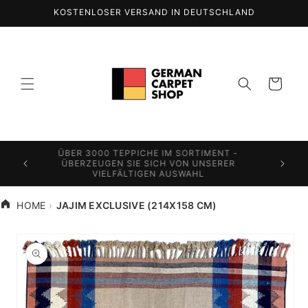
Direkt
KOSTENLOSER VERSAND IN DEUTSCHLAND
zum
Inhalt
Warenkorb
ÜBER 3000 TEPPICHE IM SORTIMENT -
N SIE
WELTWE
ÜBERZEUGEN SIE SICH VON UNSERER
AUSE
VERSA
VIELFÄLTIGEN AUSWAHL
HOME
JAJIM EXCLUSIVE (214X158 CM)
oduktinformationen
ringen