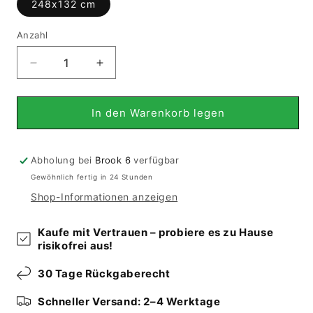
248x132 cm
Anzahl
Verringere
Erhöhe
die
die
Menge
Menge
für
für
In den Warenkorb legen
Jajim
Jajim
(248x132
(248x132
cm)
cm)
Abholung bei
Brook 6
verfügbar
Gewöhnlich fertig in 24 Stunden
Shop-Informationen anzeigen
Kaufe mit Vertrauen – probiere es zu Hause
risikofrei aus!
30 Tage Rückgaberecht
Schneller Versand: 2–4 Werktage