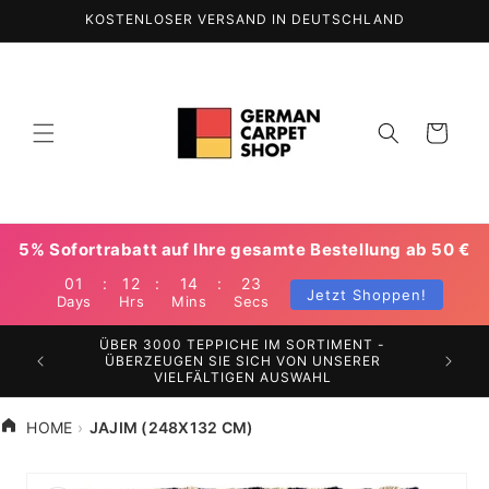
Direkt
KOSTENLOSER VERSAND IN DEUTSCHLAND
zum
Inhalt
Warenkorb
5% Sofortrabatt auf Ihre gesamte Bestellung ab 50 €
01
:
12
:
14
:
22
Jetzt Shoppen!
Days
Hrs
Mins
Secs
ÜBER 3000 TEPPICHE IM SORTIMENT -
N SIE
WELTWE
ÜBERZEUGEN SIE SICH VON UNSERER
AUSE
VERSA
VIELFÄLTIGEN AUSWAHL
HOME
JAJIM (248X132 CM)