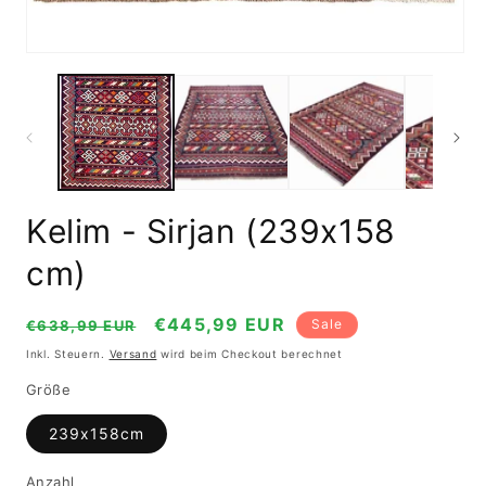
Medien
1
in
Modal
öffnen
Kelim - Sirjan (239x158
cm)
Normaler
Verkaufspreis
€445,99 EUR
Sale
€638,99 EUR
Preis
Inkl. Steuern.
Versand
wird beim Checkout berechnet
Größe
239x158cm
Anzahl