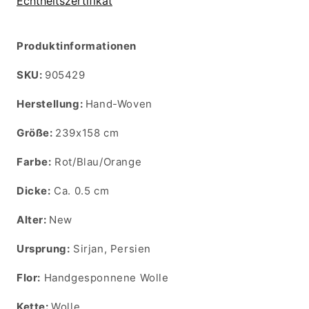
Echtheitszertifikat
Produktinformationen
SKU:
SKU:
905429
Herstellung:
Hand-Woven
Größe:
239x158 cm
Farbe:
Rot/Blau/Orange
Dicke:
Ca. 0.5 cm
Alter:
New
Ursprung:
Sirjan, Persien
Flor:
Handgesponnene Wolle
Kette:
Wolle