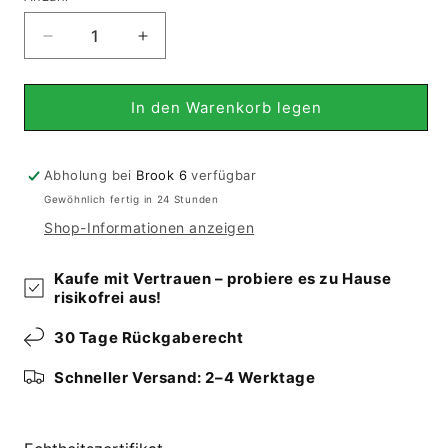
Verringere
Erhöhe
die
die
Menge
Menge
für
für
In den Warenkorb legen
Kelim
Kelim
-
-
Sirjan
Sirjan
Abholung bei
Brook 6
verfügbar
(239x158
(239x158
Gewöhnlich fertig in 24 Stunden
cm)
cm)
Shop-Informationen anzeigen
Kaufe mit Vertrauen – probiere es zu Hause
risikofrei aus!
30 Tage Rückgaberecht
Schneller Versand: 2–4 Werktage