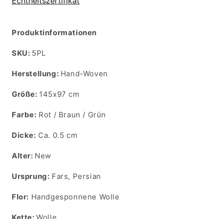
Echtheitszertifikat
Produktinformationen
SKU:
SKU:
5PL
Herstellung:
Hand-Woven
Größe:
145x97 cm
Farbe:
Rot / Braun / Grün
Dicke:
Ca. 0.5 cm
Alter:
New
Ursprung:
Fars, Persian
Flor:
Handgesponnene Wolle
Kette:
Wolle