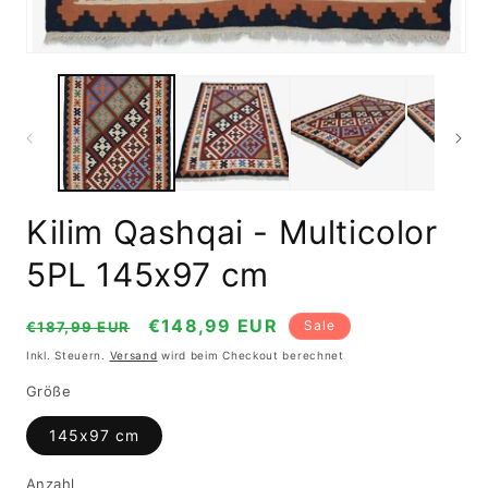
Medien
1
in
Modal
öffnen
Kilim Qashqai - Multicolor
5PL 145x97 cm
Normaler
Verkaufspreis
€148,99 EUR
Sale
€187,99 EUR
Preis
Inkl. Steuern.
Versand
wird beim Checkout berechnet
Größe
145x97 cm
Anzahl