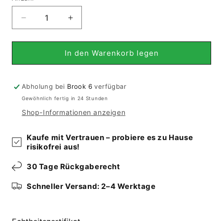
Verringere
Erhöhe
die
die
Menge
Menge
für
für
In den Warenkorb legen
Kilim
Kilim
Qashqai
Qashqai
-
-
Abholung bei
Brook 6
verfügbar
Multicolor
Multicolor
Gewöhnlich fertig in 24 Stunden
5PL
5PL
Shop-Informationen anzeigen
145x97
145x97
cm
cm
Kaufe mit Vertrauen – probiere es zu Hause
risikofrei aus!
30 Tage Rückgaberecht
Schneller Versand: 2–4 Werktage