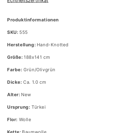
Echtheitszertifikat
Produktinformationen
SKU:
SKU:
555
Herstellung:
Hand-Knotted
Größe:
188x141 cm
Farbe:
Grün/Olivgrün
Dicke:
Ca. 1.0 cm
Alter:
New
Ursprung:
Türkei
Flor:
Wolle
Kette:
Baumwolle