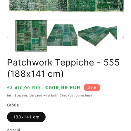
Medien
1
in
Modal
öffnen
Patchwork Teppiche - 555
(188x141 cm)
Normaler
Verkaufspreis
€509,99 EUR
Sale
€3.410,99 EUR
Preis
Inkl. Steuern.
Versand
wird beim Checkout berechnet
Größe
188x141 cm
Anzahl