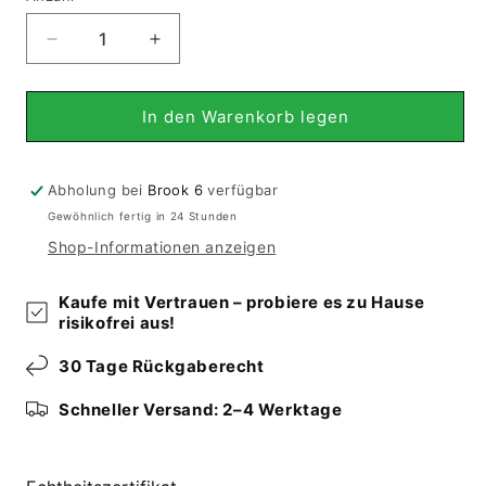
Verringere
Erhöhe
die
die
Menge
Menge
für
für
In den Warenkorb legen
Patchwork
Patchwork
Teppiche
Teppiche
-
-
Abholung bei
Brook 6
verfügbar
555
555
Gewöhnlich fertig in 24 Stunden
(188x141
(188x141
Shop-Informationen anzeigen
cm)
cm)
Kaufe mit Vertrauen – probiere es zu Hause
risikofrei aus!
30 Tage Rückgaberecht
Schneller Versand: 2–4 Werktage