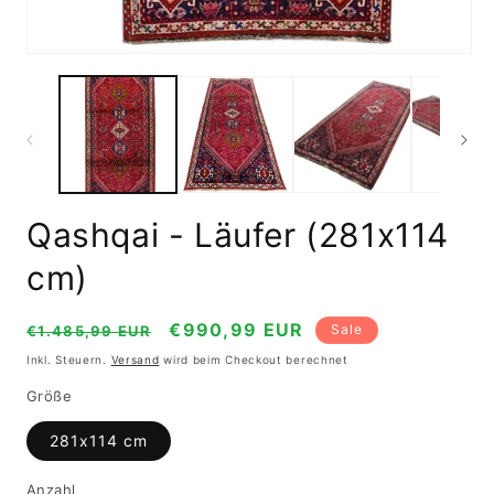
öf
Medien
1
in
Modal
öffnen
Qashqai - Läufer (281x114
cm)
Normaler
Verkaufspreis
€990,99 EUR
Sale
€1.485,99 EUR
Preis
Inkl. Steuern.
Versand
wird beim Checkout berechnet
Größe
281x114 cm
Anzahl