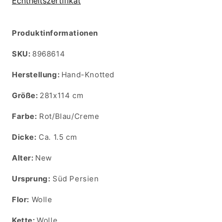
Echtheitszertifikat
Produktinformationen
SKU:
SKU:
8968614
Herstellung:
Hand-Knotted
Größe:
281x114 cm
Farbe:
Rot/Blau/Creme
Dicke:
Ca. 1.5 cm
Alter:
New
Ursprung:
Süd Persien
Flor:
Wolle
Kette:
Wolle