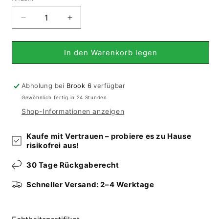
Verringere
Erhöhe
die
die
Menge
Menge
für
für
In den Warenkorb legen
Qashqai
Qashqai
-
-
Läufer
Läufer
Abholung bei
Brook 6
verfügbar
(281x114
(281x114
Gewöhnlich fertig in 24 Stunden
cm)
cm)
Shop-Informationen anzeigen
Kaufe mit Vertrauen – probiere es zu Hause
risikofrei aus!
30 Tage Rückgaberecht
Schneller Versand: 2–4 Werktage