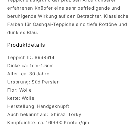
erfahrenen Knüpfer eine sehr befriedigende und
beruhigende Wirkung auf den Betrachter. Klassische
Farben für Qashqai-Teppiche sind tiefe Rottöne und
dunkles Blau.
Produktdetails
Teppich ID:
8968614
Dicke ca:
1cm-1.5cm
Alter:
c
a. 30 Jahre
Ursprung:
Süd Persien
Flor:
Wolle
kette:
Wolle
Herstellung:
Handgeknüpft
Auch bekannt als:
Shiraz, Torky
Knüpfdichte:
c
a. 160000 Knoten/qm