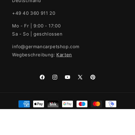
Deutschland
+49 40 360 911 20
Mo - Fr | 9:00 - 17:00
Sa - So | geschlossen
info@germancarpetshop.com
Wegbeschreibung:
Karten
Facebook
Instagram
YouTube
X
Pinterest
(Twitter)
Zahlungsmethoden
© 2026,
German Carpet Shop
Designed & Developed by
Blackwills
Technologies