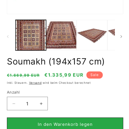
Medien
1
in
Modal
öffnen
Soumakh (194x157 cm)
Normaler
Verkaufspreis
€1.335,99 EUR
Sale
€1.669,99 EUR
Preis
Inkl. Steuern.
Versand
wird beim Checkout berechnet
Anzahl
Verringere
Erhöhe
die
die
Menge
Menge
für
für
In den Warenkorb legen