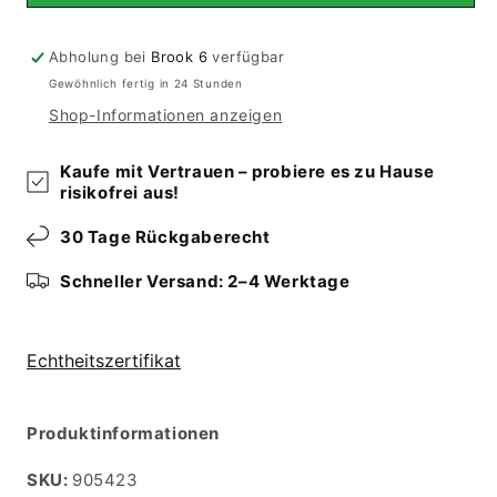
Soumakh
Soumakh
(194x157
(194x157
cm)
cm)
Abholung bei
Brook 6
verfügbar
Gewöhnlich fertig in 24 Stunden
Shop-Informationen anzeigen
Kaufe mit Vertrauen – probiere es zu Hause
risikofrei aus!
30 Tage Rückgaberecht
Schneller Versand: 2–4 Werktage
Echtheitszertifikat
Produktinformationen
SKU:
SKU:
905423